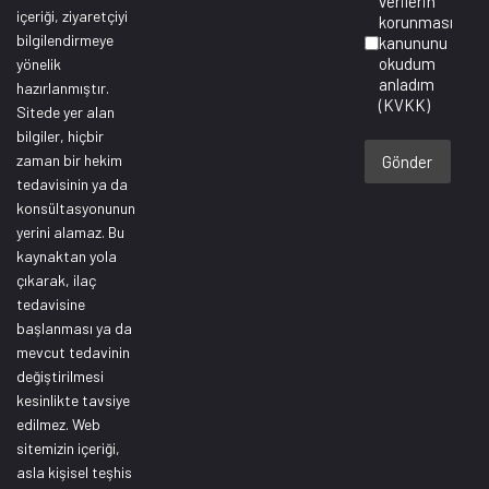
verilerin
içeriği, ziyaretçiyi
korunması
bilgilendirmeye
kanununu
okudum
yönelik
anladım
hazırlanmıştır.
(KVKK)
Sitede yer alan
bilgiler, hiçbir
zaman bir hekim
Gönder
tedavisinin ya da
konsültasyonunun
yerini alamaz. Bu
kaynaktan yola
çıkarak, ilaç
tedavisine
başlanması ya da
mevcut tedavinin
değiştirilmesi
kesinlikte tavsiye
edilmez. Web
sitemizin içeriği,
asla kişisel teşhis