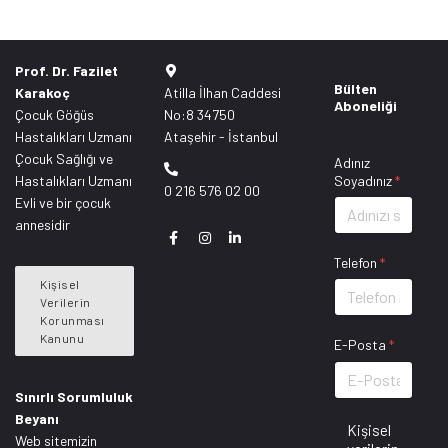
Prof. Dr. Fazilet
Bülten
Karakoç
Atilla İlhan Caddesi
Aboneliği
Çocuk Göğüs
No:8 34750
Hastalıkları Uzmanı
Ataşehir - İstanbul
Çocuk Sağlığı ve
Adınız
Hastalıkları Uzmanı
Soyadınız
*
0 216 576 02 00
Evli ve bir çocuk
annesidir
Telefon
*
Kişisel
Verilerin
Korunması
Kanunu
E-Posta
*
Sınırlı Sorumluluk
Beyanı
Kişisel
Web sitemizin