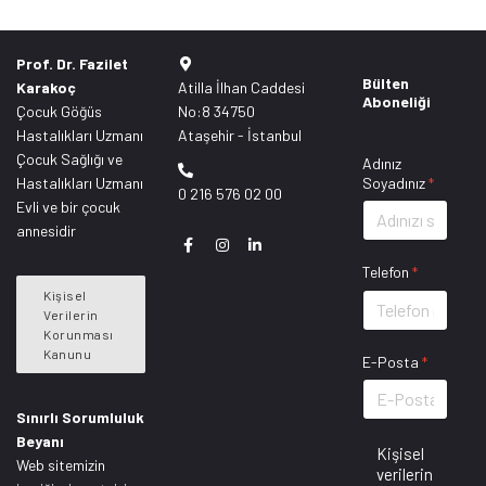
Prof. Dr. Fazilet
Bülten
Karakoç
Atilla İlhan Caddesi
Aboneliği
Çocuk Göğüs
No:8 34750
Hastalıkları Uzmanı
Ataşehir - İstanbul
Çocuk Sağlığı ve
Adınız
Hastalıkları Uzmanı
Soyadınız
*
0 216 576 02 00
Evli ve bir çocuk
annesidir
Telefon
*
Kişisel
Verilerin
Korunması
Kanunu
E-Posta
*
Sınırlı Sorumluluk
Beyanı
Kişisel
Web sitemizin
verilerin