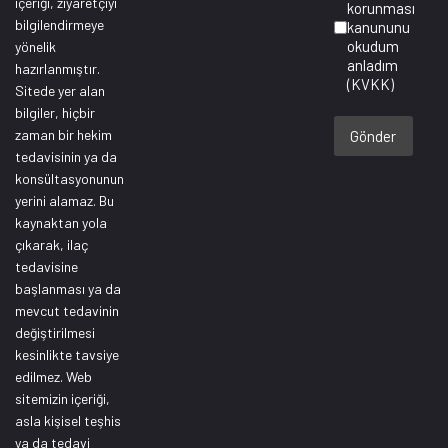
içeriği, ziyaretçiyi
korunması
bilgilendirmeye
kanununu
okudum
yönelik
anladım
hazırlanmıştır.
(KVKK)
Sitede yer alan
bilgiler, hiçbir
zaman bir hekim
Gönder
tedavisinin ya da
konsültasyonunun
yerini alamaz. Bu
kaynaktan yola
çıkarak, ilaç
tedavisine
başlanması ya da
mevcut tedavinin
değiştirilmesi
kesinlikte tavsiye
edilmez. Web
sitemizin içeriği,
asla kişisel teşhis
ya da tedavi