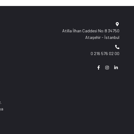
Atilla İlhan Caddesi No:8 34750
Ataşehir - İstanbul
0 216 576 02 00
.
ya