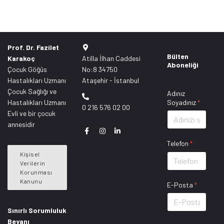
Prof. Dr. Fazilet
Bülten
Karakoç
Atilla İlhan Caddesi
Aboneliği
Çocuk Göğüs
No:8 34750
Hastalıkları Uzmanı
Ataşehir - İstanbul
Çocuk Sağlığı ve
Adınız
Hastalıkları Uzmanı
Soyadınız
*
0 216 576 02 00
Evli ve bir çocuk
annesidir
Telefon
*
Kişisel
Verilerin
Korunması
Kanunu
E-Posta
*
Sınırlı Sorumluluk
Beyanı