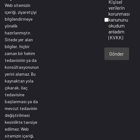
Kişisel
Web sitemizin
verilerin
içeriği, ziyaretçiyi
korunması
bilgilendirmeye
kanununu
okudum
yönelik
anladım
hazırlanmıştır.
(KVKK)
Sitede yer alan
bilgiler, hiçbir
zaman bir hekim
Gönder
tedavisinin ya da
konsültasyonunun
yerini alamaz. Bu
kaynaktan yola
çıkarak, ilaç
tedavisine
başlanması ya da
mevcut tedavinin
değiştirilmesi
kesinlikte tavsiye
edilmez. Web
sitemizin içeriği,